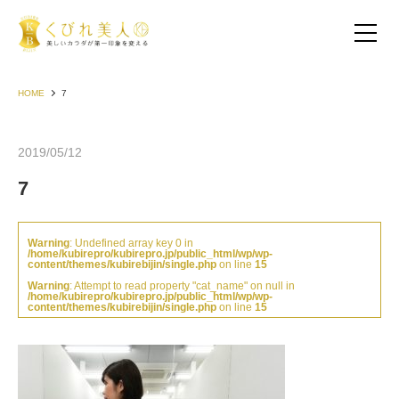
HOME
7
2019/05/12
7
Warning
: Undefined array key 0 in
/home/kubirepro/kubirepro.jp/public_html/wp/wp-
content/themes/kubirebijin/single.php
on line
15
Warning
: Attempt to read property "cat_name" on null in
/home/kubirepro/kubirepro.jp/public_html/wp/wp-
content/themes/kubirebijin/single.php
on line
15
お客様の声（30代以下）
お客様の声（40代）
お客様の声（50代以上）