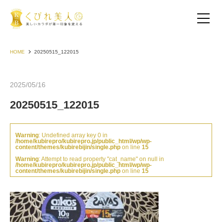
HOME
20250515_122015
2025/05/16
20250515_122015
Warning
: Undefined array key 0 in
/home/kubirepro/kubirepro.jp/public_html/wp/wp-
content/themes/kubirebijin/single.php
on line
15
Warning
: Attempt to read property "cat_name" on null in
/home/kubirepro/kubirepro.jp/public_html/wp/wp-
content/themes/kubirebijin/single.php
on line
15
お客様の声（30代以下）
お客様の声（40代）
お客様の声（50代以上）