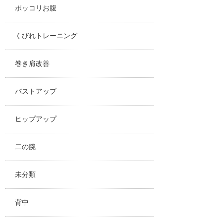
ポッコリお腹
くびれトレーニング
巻き肩改善
バストアップ
ヒップアップ
二の腕
未分類
背中