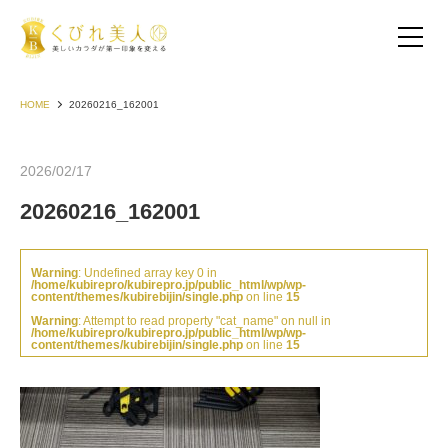
HOME
20260216_162001
2026/02/17
20260216_162001
Warning
: Undefined array key 0 in
/home/kubirepro/kubirepro.jp/public_html/wp/wp-
content/themes/kubirebijin/single.php
on line
15
Warning
: Attempt to read property "cat_name" on null in
/home/kubirepro/kubirepro.jp/public_html/wp/wp-
content/themes/kubirebijin/single.php
on line
15
お客様の声（30代以下）
お客様の声（40代）
お客様の声（50代以上）