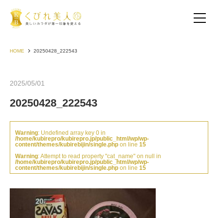
HOME
20250428_222543
2025/05/01
20250428_222543
Warning
: Undefined array key 0 in
/home/kubirepro/kubirepro.jp/public_html/wp/wp-
content/themes/kubirebijin/single.php
on line
15
Warning
: Attempt to read property "cat_name" on null in
/home/kubirepro/kubirepro.jp/public_html/wp/wp-
content/themes/kubirebijin/single.php
on line
15
お客様の声（30代以下）
お客様の声（40代）
お客様の声（50代以上）