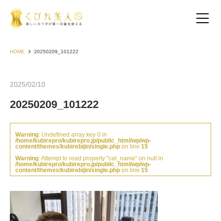
HOME
20250209_101222
2025/02/10
20250209_101222
Warning
: Undefined array key 0 in
/home/kubirepro/kubirepro.jp/public_html/wp/wp-
content/themes/kubirebijin/single.php
on line
15
Warning
: Attempt to read property "cat_name" on null in
/home/kubirepro/kubirepro.jp/public_html/wp/wp-
content/themes/kubirebijin/single.php
on line
15
お客様の声（30代以下）
お客様の声（40代）
お客様の声（50代以上）