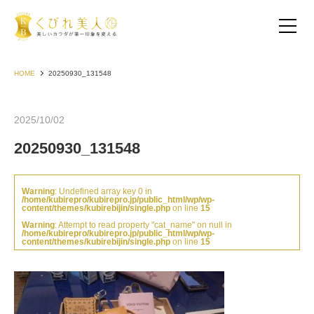
HOME
20250930_131548
2025/10/02
20250930_131548
Warning
: Undefined array key 0 in
/home/kubirepro/kubirepro.jp/public_html/wp/wp-
content/themes/kubirebijin/single.php
on line
15
Warning
: Attempt to read property "cat_name" on null in
/home/kubirepro/kubirepro.jp/public_html/wp/wp-
content/themes/kubirebijin/single.php
on line
15
お客様の声（30代以下）
お客様の声（40代）
お客様の声（50代以上）