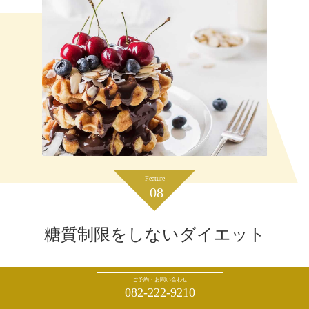
Feature
08
糖質制限をしないダイエット
くびれ美人では、お客様1人1人の生活習慣によってアドバイスを
ご予約・お問い合わせ
082-222-9210
させていただきます。