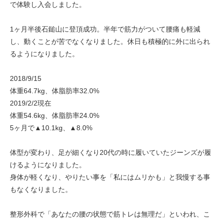
で体験し入会しました。
1ヶ月半後石鎚山に登頂成功。半年で筋力がついて腰痛も軽減
し、動くことが苦でなくなりました。休日も積極的に外に出られ
るようになりました。
2018/9/15
体重64.7kg、体脂肪率32.0%
2019/2/2現在
体重54.6kg、体脂肪率24.0%
5ヶ月で▲10.1kg、▲8.0%
体型が変わり、足が細くなり20代の時に履いていたジーンズが履
けるようになりました。
身体が軽くなり、やりたい事を「私にはムリかも」と我慢する事
もなくなりました。
整形外科で「あなたの腰の状態で筋トレは無理だ」といわれ、こ