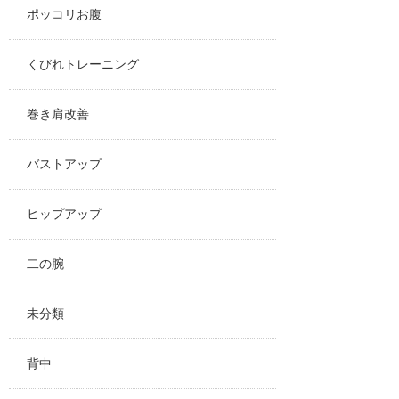
ポッコリお腹
くびれトレーニング
巻き肩改善
バストアップ
ヒップアップ
二の腕
未分類
背中