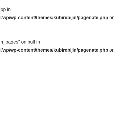
oop in
l/wp/wp-content/themes/kubirebijin/pagenate.php
on
m_pages" on null in
l/wp/wp-content/themes/kubirebijin/pagenate.php
on