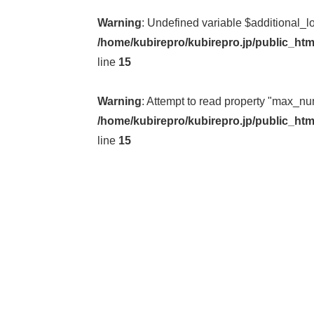
Warning
: Undefined variable $additional_l
/home/kubirepro/kubirepro.jp/public_htm
line
15
Warning
: Attempt to read property "max_nu
/home/kubirepro/kubirepro.jp/public_htm
line
15