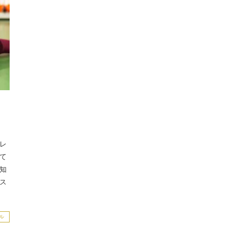
レ
て
知
ス
ル