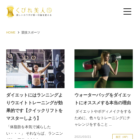
HOME
競技スポーツ
ダイエットにはランニングよ
ウォーターバッグをダイエッ
りウエイトトレーニングが効
トにオススメする本当の理由
お客様の声（30代以下）
果的です【クイックリフトを
ダイエットやボディメイクをする
マスターしよう】
ために、色々なトレーニングにチ
お客様の声（40代）
ャレンジをすること ...
「体脂肪を本気で減らした
い・・・」 それならば、ランニン
お客様の声（50代以上）
2021/03/21
腹圧（IAP）