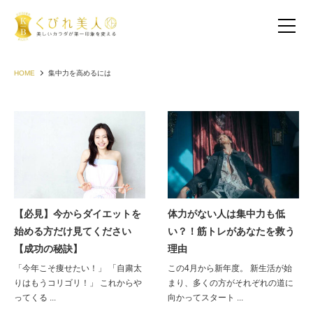
HOME
集中力を高めるには
【必見】今からダイエットを
体力がない人は集中力も低
始める方だけ見てください
い？！筋トレがあなたを救う
お客様の声（30代以下）
【成功の秘訣】
理由
「今年こそ痩せたい！」 「自粛太
この4月から新年度。 新生活が始
お客様の声（40代）
りはもうコリゴリ！」 これからや
まり、多くの方がそれぞれの道に
ってくる ...
向かってスタート ...
お客様の声（50代以上）