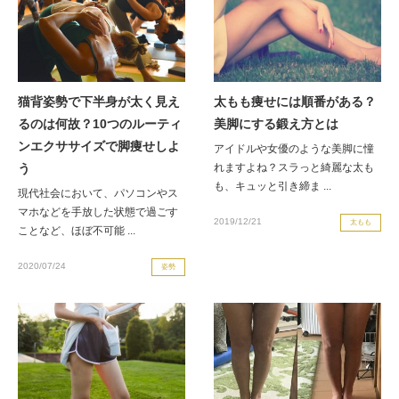
猫背姿勢で下半身が太く見え
太もも痩せには順番がある？
るのは何故？10つのルーティ
美脚にする鍛え方とは
ンエクササイズで脚痩せしよ
アイドルや女優のような美脚に憧
う
れますよね？スラっと綺麗な太も
も、キュッと引き締ま ...
現代社会において、パソコンやス
マホなどを手放した状態で過ごす
2019/12/21
太もも
ことなど、ほぼ不可能 ...
2020/07/24
姿勢