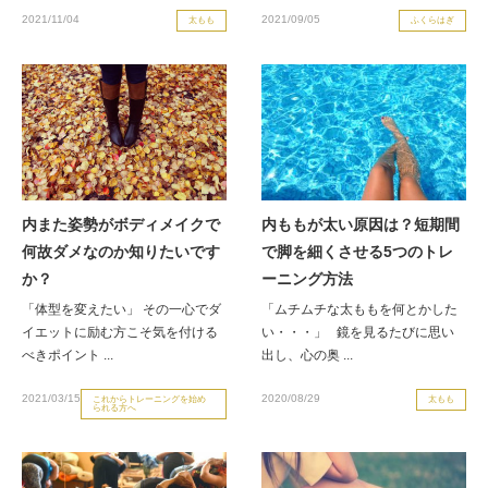
2021/11/04
2021/09/05
太もも
ふくらはぎ
お客様の声（男性）
内また姿勢がボディメイクで
内ももが太い原因は？短期間
何故ダメなのか知りたいです
で脚を細くさせる5つのトレ
か？
ーニング方法
「体型を変えたい」 その一心でダ
「ムチムチな太ももを何とかした
イエットに励む方こそ気を付ける
い・・・」 鏡を見るたびに思い
べきポイント ...
出し、心の奥 ...
2021/03/15
2020/08/29
これからトレーニングを始め
太もも
られる方へ