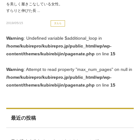
を美しく履きこなしている女性。
すらりと伸びた長 ...
2019/05/15
太もも
Warning
: Undefined variable $additional_loop in
/home/kubirepro/kubirepro.jp/public_html/wp/wp-
content/themes/kubirebijin/pagenate.php
on line
15
Warning
: Attempt to read property "max_num_pages" on null in
/home/kubirepro/kubirepro.jp/public_html/wp/wp-
content/themes/kubirebijin/pagenate.php
on line
15
最近の投稿