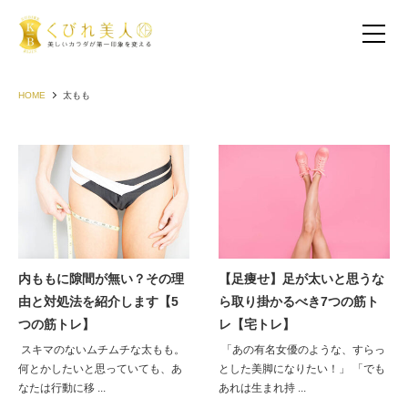
HOME
太もも
内ももに隙間が無い？その理
【足痩せ】足が太いと思うな
由と対処法を紹介します【5
ら取り掛かるべき7つの筋ト
お客様の声（30代以下）
つの筋トレ】
レ【宅トレ】
スキマのないムチムチな太もも。
「あの有名女優のような、すらっ
お客様の声（40代）
何とかしたいと思っていても、あ
とした美脚になりたい！」 「でも
なたは行動に移 ...
あれは生まれ持 ...
お客様の声（50代以上）