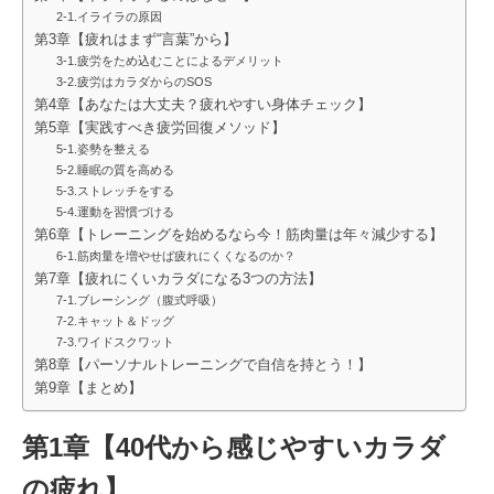
2-1.イライラの原因
第3章【疲れはまず“言葉”から】
3-1.疲労をため込むことによるデメリット
3-2.疲労はカラダからのSOS
第4章【あなたは大丈夫？疲れやすい身体チェック】
第5章【実践すべき疲労回復メソッド】
5-1.姿勢を整える
5-2.睡眠の質を高める
5-3.ストレッチをする
5-4.運動を習慣づける
第6章【トレーニングを始めるなら今！筋肉量は年々減少する】
6-1.筋肉量を増やせば疲れにくくなるのか？
第7章【疲れにくいカラダになる3つの方法】
7-1.ブレーシング（腹式呼吸）
7-2.キャット＆ドッグ
7-3.ワイドスクワット
第8章【パーソナルトレーニングで自信を持とう！】
第9章【まとめ】
第1章【40代から感じやすいカラダ
の疲れ】