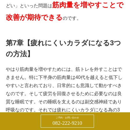
筋肉量を増やすことで
どい」といった問題は
改善が期待できる
のです。
第7章【疲れにくいカラダになる3つ
の方法】
やはり筋肉量を増やすためには、筋トレを外すことはで
きません。特に下半身の筋肉量は40代を越えると低下し
やすいと言われており、日常的にも意識して動かすべき
なのです。そして疲労を回復させるために必要なのは良
質な睡眠です。その睡眠を支えるのは副交感神経であり
呼吸なのです。それでは疲れにくいカラダになる為の3
つのエクササイズを見ていきましょう。
ご予約・お問い合わせ
082-222-9210