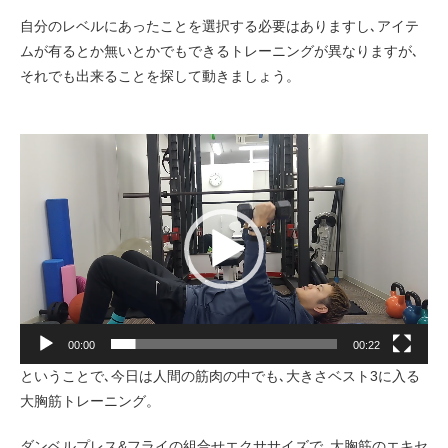
自分のレベルにあったことを選択する必要はありますし､アイテ
ムが有るとか無いとかでもできるトレーニングが異なりますが､
それでも出来ることを探して動きましょう。
動
画
プ
レ
ー
ヤ
ー
00:00
00:22
ということで､今日は人間の筋肉の中でも､大きさベスト3に入る
大胸筋トレーニング。
ダンベルプレス&フライの組合せエクササイズで､大胸筋のエキセ