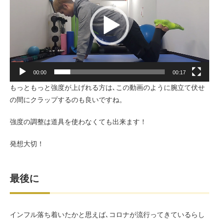
レ
ー
ヤ
ー
00:00
00:17
もっともっと強度が上げれる方は､この動画のように腕立て伏せ
の間にクラップするのも良いですね。
強度の調整は道具を使わなくても出来ます！
発想大切！
最後に
インフル落ち着いたかと思えば､コロナが流行ってきているらし