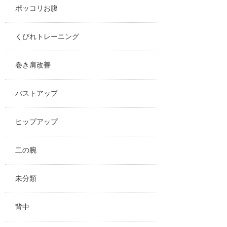
ポッコリお腹
くびれトレーニング
巻き肩改善
バストアップ
ヒップアップ
二の腕
未分類
背中