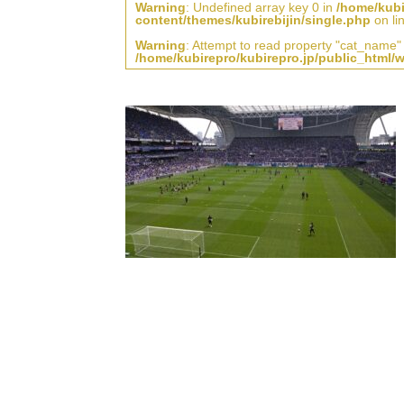
Warning
: Undefined array key 0 in
/home/kubi
content/themes/kubirebijin/single.php
on li
Warning
: Attempt to read property "cat_name" 
/home/kubirepro/kubirepro.jp/public_html/