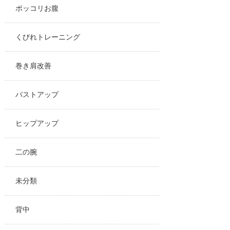
ポッコリお腹
くびれトレーニング
巻き肩改善
バストアップ
ヒップアップ
二の腕
未分類
背中