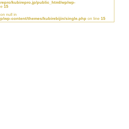
repro/kubirepro.jp/public_html/wp/wp-
ne
15
on null in
wp/wp-content/themes/kubirebijin/single.php
on line
15