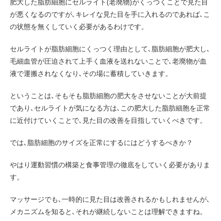
肥大した脂肪細胞にセルライト(老廃物)がくっつくことで見た目
が悪くなるのですが､キレイな見た目を手に入れるのであれば､こ
の状態を無くしていく必要があるわけです。
セルライトが脂肪細胞にくっつく理由として､脂肪細胞が肥大し､
毛細血管が圧迫されて上手く血液を送れないことで､老廃物が血
液で運搬されなくなり､その場に蓄積していきます。
ということは､そもそも脂肪細胞の肥大をさせないことが大前提
であり､セルライトが気になる方は､この肥大した脂肪細胞を正常
に近付けていくことで､見た目の改善を目指していくべきです。
では､脂肪細胞のサイズを正常にするにはどうするべきか？
やはり運動習慣の構築と食事管理の徹底をしていく必要がありま
す。
マッサージでも､一時的に見た目は改善されるかもしれませんが､
メカニズムを知ると､それが継続しないことは理解できますね。