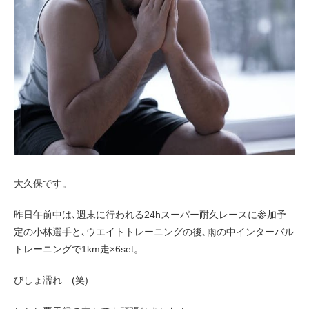
お客様の声（男性）
大久保です。
昨日午前中は､週末に行われる24hスーパー耐久レースに参加予
定の小林選手と､ウエイトトレーニングの後､雨の中インターバル
トレーニングで1km走×6set。
びしょ濡れ…(笑)