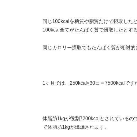
同じ100kcalを糖質や脂質だけで摂取した
100kcal全てがたんぱく質で摂取したとす
同じカロリー摂取でもたんぱく質が相対的に多
1ヶ月では、250kcal×30日＝7500kcalで
体脂肪1kgが役割7200kcalとされて
で体脂肪1kgが燃焼されます。