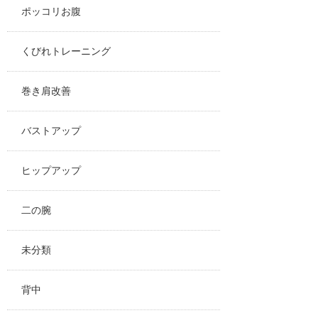
ポッコリお腹
くびれトレーニング
巻き肩改善
バストアップ
ヒップアップ
二の腕
未分類
背中