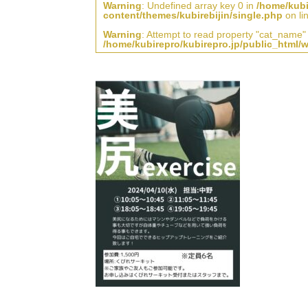
Warning
: Undefined array key 0 in
/home/kubi
content/themes/kubirebijin/single.php
on li
Warning
: Attempt to read property "cat_name" 
/home/kubirepro/kubirepro.jp/public_html/