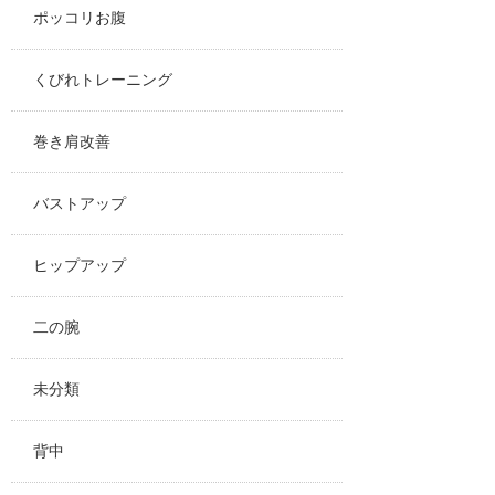
ポッコリお腹
くびれトレーニング
巻き肩改善
バストアップ
ヒップアップ
二の腕
未分類
背中