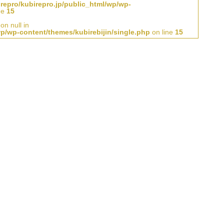
repro/kubirepro.jp/public_html/wp/wp-
ne
15
on null in
wp/wp-content/themes/kubirebijin/single.php
on line
15