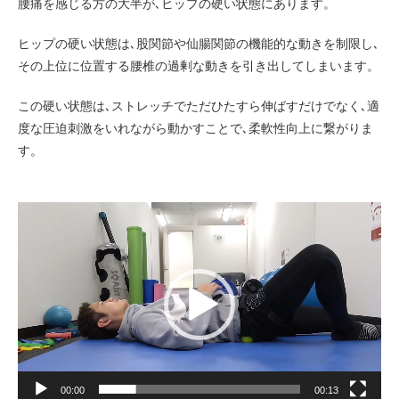
腰痛を感じる方の大半が､ヒップの硬い状態にあります。
ヒップの硬い状態は､股関節や仙腸関節の機能的な動きを制限し､
その上位に位置する腰椎の過剰な動きを引き出してしまいます。
この硬い状態は､ストレッチでただひたすら伸ばすだけでなく､適
度な圧迫刺激をいれながら動かすことで､柔軟性向上に繋がりま
す。
動
画
プ
レ
ー
ヤ
ー
00:00
00:13