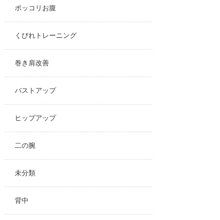
ポッコリお腹
くびれトレーニング
巻き肩改善
バストアップ
ヒップアップ
二の腕
未分類
背中