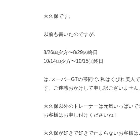
大久保です。
以前も書いたのですが､
8/26㈯夕方〜8/29㈫終日
10/14㈯夕方〜10/15㈰終日
は､スーパーGTの帯同で､私はくびれ美人
す。ご迷惑おかけして申し訳ございません
大久保以外のトレーナーは元気いっぱいで
お客様はお申し付けくださいね！
大久保が好きで好きでたまらないお客様は