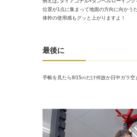
例えば､ダイアゴナル×ダンベルローイング
位置が1点に集まって地面の方向に向かう
体幹の使用感もグッと上がりますよ！
最後に
手帳を見たら8/15㈫だけ何故か日中ガラ空