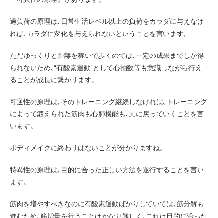
過負荷の原理は､日常生活レベル以上の負荷をカラダに与えなけ
れば､カラダに変化を与えられないということを言います。
ただゆっくりと距離を稼いで歩くのでは､一定の成果までしか得
られないため､“有酸素運動”として心拍数等も意識しながら行え
ることが成長に繋がります。
可逆性の原理は､そのトレーニング継続しなければ､トレーニング
によって鍛えられた筋肉も心肺機能も､元に戻っていくことを言
います。
ボディメイクに終わりはないことが分かりますね。
特異性の原理は､目的に合った正しい方法を遂行することを言い
ます。
筋肉を増やすべきなのに有酸素運動ばかりしていては､筋分解も
進むため､筋増量を行うことはかなり難しく､これは目的に沿った