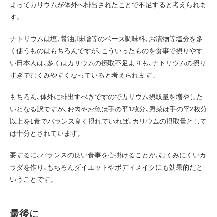
よってカリウムが体外へ排出されたことで不足すると考えられま
す。
ナトリウムは塩､醤油､味噌等のベース調味料､お漬物等塩分を多
く使うものはもちろんですが､こういったものを食事で摂りやす
い日本人は､多くはカリウムの摂取不足よりも､ナトリウムの摂り
すぎでむくみやすくなっていると考えられます。
もちろん､体外に排出すべきですのでカリウム摂取量を増やした
いとなる訳ですが､お肉やお魚は手の平1枚分､野菜は手の平2枚分
以上を1食でバランス良く摂れていれば､カリウムの摂取量として
は十分とされています。
要するに､バランスの良い食事を心掛けることが､むくみにくいカ
ラダを作り､もちろんダイエットやボディメイクにも効果的だと
いうことです。
最後に