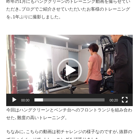
昨年の1月にもハングクリーンのトレーニング動画を撮らせてい
ただき､ブログでご紹介させていただいたお客様のトレーニング
を､1年ぶりに撮影しました。
動
画
プ
レ
ー
ヤ
ー
00:00
00:20
今回はハングクリーンとベンチ台へのフロントランジを組み合わ
せた､難度の高いトレーニング。
ちなみに､こちらの動画は初チャレンジの様子なのですが､抜群の