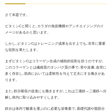
さて本題です。
ビタミンCと聞くと､カラダの免疫機構やアンチエイジングのイ
メージがあるかと思います。
しかし､ビタミンCはトレーニング成果を出す上でも､非常に重要
な役割を果たします。
まずビタミンCはコラーゲン合成の補助的役割を担うのですが､
このコラーゲンとは繊維質のタンパク質の事で､骨や皮膚､血管に
多く存在し､筋肉においては柔軟性を与えて丈夫にする働きがあ
ります。
また､鉄分吸収の促進にも働きますが､これは三価鉄→二価鉄へ分
解し体内に取り込みやすくします。
鉄分は体内で酸素を運ぶのに必要な栄養素で､基礎代謝や脂肪分