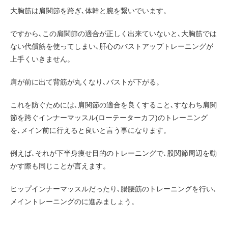
大胸筋は肩関節を跨ぎ､体幹と腕を繋いでいます。
ですから､この肩関節の適合が正しく出来ていないと､大胸筋では
ない代償筋を使ってしまい､肝心のバストアップトレーニングが
上手くいきません。
肩が前に出て背筋が丸くなり､バストが下がる。
これを防ぐためには､肩関節の適合を良くすること､すなわち肩関
節を跨ぐインナーマッスル(ローテーターカフ)のトレーニング
を､メイン前に行えると良いと言う事になります。
例えば､それが下半身痩せ目的のトレーニングで､股関節周辺を動
かす際も同じことが言えます。
ヒップインナーマッスルだったり､腸腰筋のトレーニングを行い､
メイントレーニングのに進みましょう。