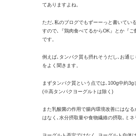
てありますよね。
ただ､私のブログでもずーーっと書いてい
すので､『鶏肉食べてるからOK』とか『ご
です。
例えば､タンパク質も摂れそうだし､お通
をよく聞きます。
まずタンパク質という点では､100g中約3
(※高タンパクヨーグルトは除く)
また乳酸菌の作用で腸内環境改善にはなる
はなく､水分摂取量や食物繊維の摂取､ミネ
ヨーグルト否定ではなく､ヨーグルト自体