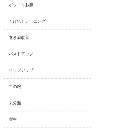
ポッコリお腹
くびれトレーニング
巻き肩改善
バストアップ
ヒップアップ
二の腕
未分類
背中