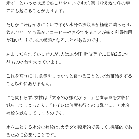
来ず…といった状況で起こりやすいですが､実は冷え込む冬の季
節にも起こることがあります。
たしかに汗はかきにくいですが､水分の摂取量が極端に減ったり､
飲んだとしても温かいコーヒーやお茶であることが多く利尿作用
が働いたりで､脱水状態となることがあるのです。
あまり知られていませんが､人は尿や汗､呼吸等で､1日約2.5L〜
3Lもの水分を失っています。
これを補うには､食事をしっかりと食べることと､水分補給をする
こと以外にありません。
にも関わらず､女性は『太るのが嫌だから…』と食事量を大幅に
減らしてしまったり､『トイレに何度も行くのは嫌だ…』と水分
補給を減らしてしまうのです。
水を主とする水分の補給は､カラダが健康的で美しく､機能的であ
るために必要なことです。