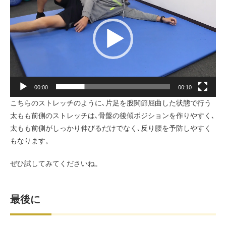
プ
レ
ー
ヤ
ー
00:00
00:10
こちらのストレッチのように､片足を股関節屈曲した状態で行う
太もも前側のストレッチは､骨盤の後傾ポジションを作りやすく､
太もも前側がしっかり伸びるだけでなく､反り腰を予防しやすく
もなります。
ぜひ試してみてくださいね。
最後に