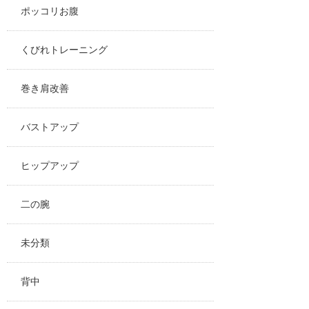
ポッコリお腹
くびれトレーニング
巻き肩改善
バストアップ
ヒップアップ
二の腕
未分類
背中