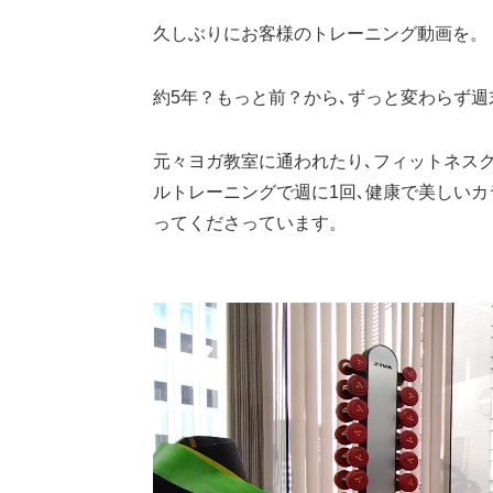
久しぶりにお客様のトレーニング動画を。
約5年？もっと前？から､ずっと変わらず
元々ヨガ教室に通われたり､フィットネス
ルトレーニングで週に1回､健康で美しい
ってくださっています。
動
画
プ
レ
ー
ヤ