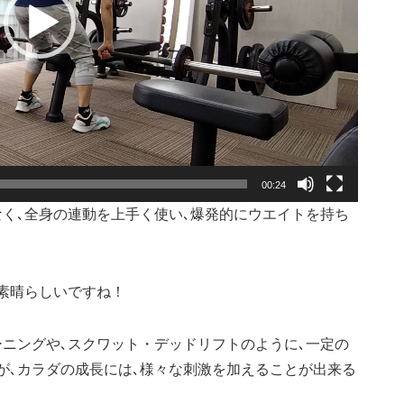
00:24
く､全身の連動を上手く使い､爆発的にウエイトを持ち
素晴らしいですね！
ニングや､スクワット・デッドリフトのように､一定の
が､カラダの成長には､様々な刺激を加えることが出来る