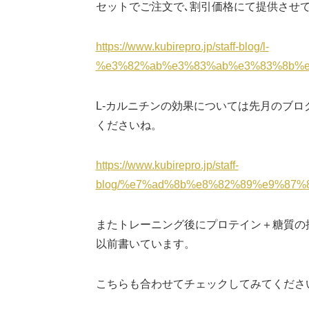
セットでご注文で､割引価格にて提供させ
https://www.kubirepro.jp/staff-blog/l-
%e3%82%ab%e3%83%ab%e3%83%8b%e
L-カルニチンの効果については先月のブロ
くださいね。
https://www.kubirepro.jp/staff-
blog/%e7%ad%8b%e8%82%89%e9%87
またトレーニング後にプロテイン＋糖質の
以前書いています。
こちらも合わせてチェックしてみてくださ