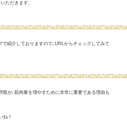
ていただきます。
3%83%81%e3%83%b3%e3%82%b5%e3%83%97%e3%83%a
グで紹介しておりますので､URLからチェックしてみて
%8f%e3%82%92%e5%a2%97%e3%82%84%e3%81%97%e3%
摂取が､筋肉量を増やすために非常に重要である理由も
いね！