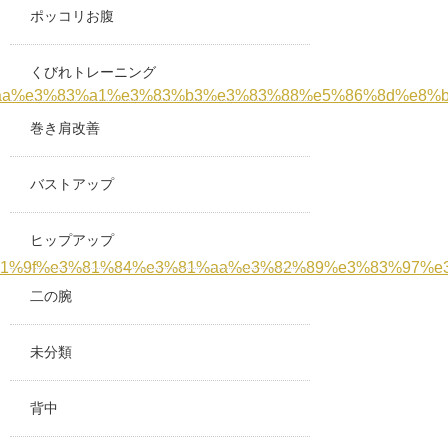
ポッコリお腹
くびれトレーニング
a%e3%83%a1%e3%83%b3%e3%83%88%e5%86%8d%e8%b
巻き肩改善
バストアップ
ヒップアップ
81%9f%e3%81%84%e3%81%aa%e3%82%89%e3%83%97%e
二の腕
未分類
背中