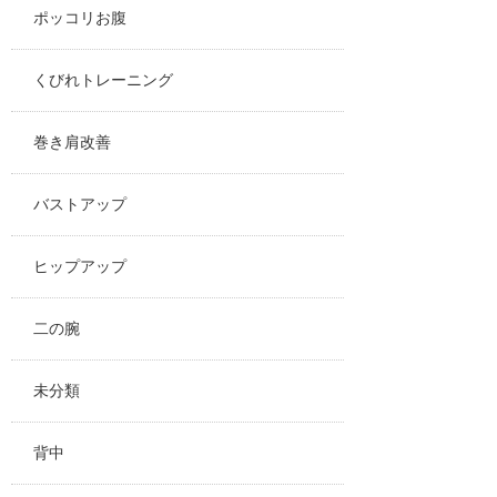
ポッコリお腹
くびれトレーニング
巻き肩改善
バストアップ
ヒップアップ
二の腕
未分類
背中