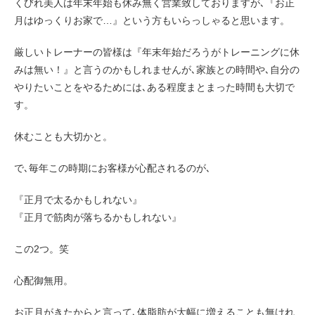
くびれ美人は年末年始も休み無く営業致しておりますが､『お正
月はゆっくりお家で…』という方もいらっしゃると思います。
厳しいトレーナーの皆様は『年末年始だろうがトレーニングに休
みは無い！』と言うのかもしれませんが､家族との時間や､自分の
やりたいことをやるためには､ある程度まとまった時間も大切で
す。
休むことも大切かと。
で､毎年この時期にお客様が心配されるのが､
『正月で太るかもしれない』
『正月で筋肉が落ちるかもしれない』
この2つ。笑
心配御無用。
お正月がきたからと言って､体脂肪が大幅に増えることも無けれ