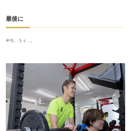
最後に
やろ…うぅ…。