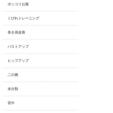
ポッコリお腹
くびれトレーニング
巻き肩改善
バストアップ
ヒップアップ
二の腕
未分類
背中