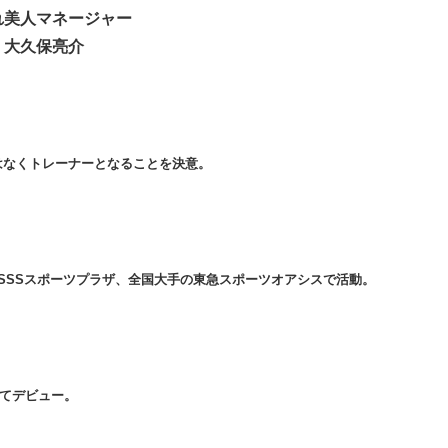
れ美人マネージャー
大久保亮介
はなくトレーナーとなることを決意。
SSSスポーツプラザ、全国大手の東急スポーツオアシスで活動。
してデビュー。