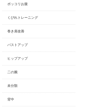
ポッコリお腹
くびれトレーニング
巻き肩改善
バストアップ
ヒップアップ
二の腕
未分類
背中