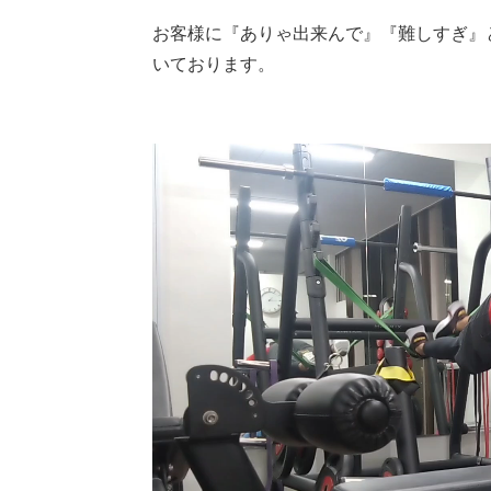
お客様に『ありゃ出来んで』『難しすぎ』
いております。
動
画
プ
レ
ー
ヤ
ー