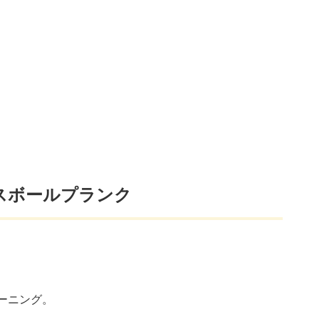
。
スボールプランク
ーニング。