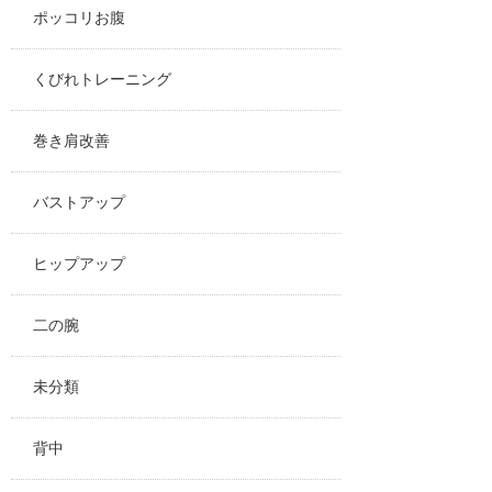
ポッコリお腹
くびれトレーニング
巻き肩改善
バストアップ
ヒップアップ
二の腕
未分類
背中