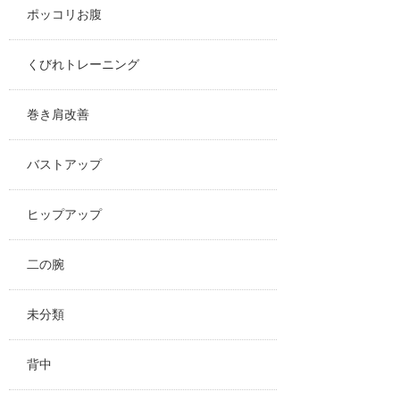
ポッコリお腹
くびれトレーニング
巻き肩改善
バストアップ
ヒップアップ
二の腕
未分類
背中