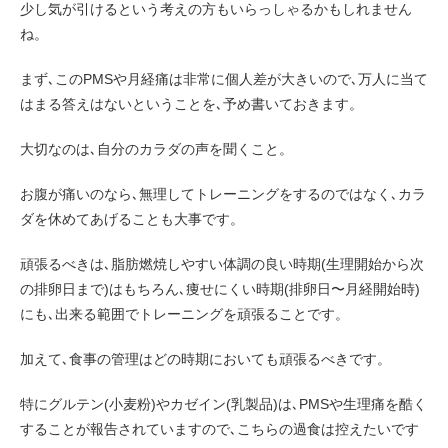
少し気が引けるという考えの方もいらっしゃるかもしれません
ね。
まず､このPMSや月経痛は非常に個人差が大きいので､万人に当て
はまる答えはないということを､予め書いておきます。
大切なのは､自分のカラダの声を聞くこと。
お腹が痛いのなら､無理してトレーニングをするのではなく､カラ
ダを休めてあげることも大事です。
頑張るべきは､脂肪燃焼しやすい体調の良い時期(生理開始から次
の排卵日まで)はもちろん､痩せにくい時期(排卵日〜月経開始時)
にも､出来る範囲でトレーニングを頑張ることです。
加えて､食事の管理はどの時期においても頑張るべきです。
特にグルテン(小麦粉)やカゼイン(乳製品)は､PMSや生理痛を酷く
することが報告されていますので､こちらの過食は控えたいです