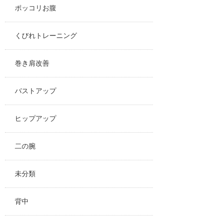
ポッコリお腹
くびれトレーニング
巻き肩改善
バストアップ
ヒップアップ
二の腕
未分類
背中