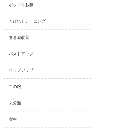
ポッコリお腹
くびれトレーニング
巻き肩改善
バストアップ
ヒップアップ
二の腕
未分類
背中