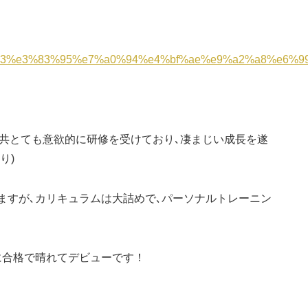
%83%e3%83%95%e7%a0%94%e4%bf%ae%e9%a2%a8%e6%
人共とても意欲的に研修を受けており､凄まじい成長を遂
り)
ますが､カリキュラムは大詰めで､パーソナルトレーニン
に合格で晴れてデビューです！