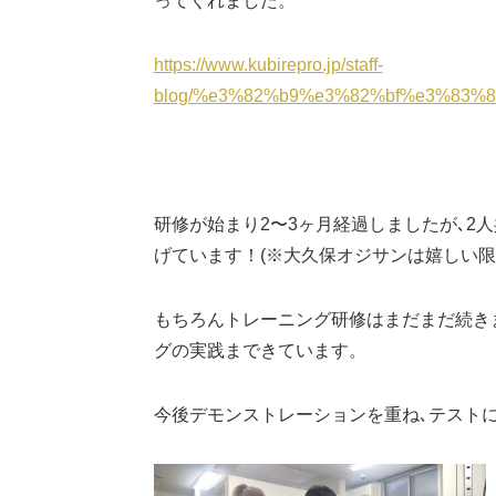
ってくれました。
https://www.kubirepro.jp/staff-
blog/%e3%82%b9%e3%82%bf%e3%83
研修が始まり2〜3ヶ月経過しましたが､2
げています！(※大久保オジサンは嬉しい限
もちろんトレーニング研修はまだまだ続き
グの実践まできています。
今後デモンストレーションを重ね､テスト