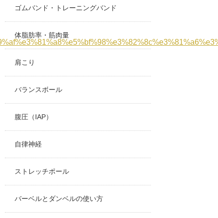
ゴムバンド・トレーニングバンド
体脂肪率・筋肉量
99%af%e3%81%a8%e5%bf%98%e3%82%8c%e3%81%a6%e
肩こり
バランスボール
腹圧（IAP）
自律神経
ストレッチポール
バーベルとダンベルの使い方