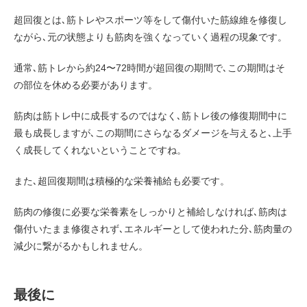
超回復とは､筋トレやスポーツ等をして傷付いた筋線維を修復し
ながら､元の状態よりも筋肉を強くなっていく過程の現象です。
通常､筋トレから約24〜72時間が超回復の期間で､この期間はそ
の部位を休める必要があります。
筋肉は筋トレ中に成長するのではなく､筋トレ後の修復期間中に
最も成長しますが､この期間にさらなるダメージを与えると､上手
く成長してくれないということですね。
また､超回復期間は積極的な栄養補給も必要です。
筋肉の修復に必要な栄養素をしっかりと補給しなければ､筋肉は
傷付いたまま修復されず､エネルギーとして使われた分､筋肉量の
減少に繋がるかもしれません。
最後に