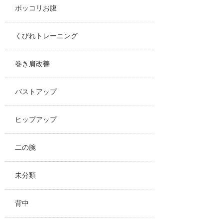
ポッコリお腹
くびれトレーニング
巻き肩改善
バストアップ
ヒップアップ
二の腕
未分類
背中