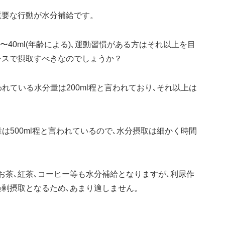
重要な行動が水分補給です。
〜40ml(年齢による)､運動習慣がある方はそれ以上を目
ースで摂取すべきなのでしょうか？
れている水分量は200ml程と言われており､それ以上は
は500ml程と言われているので､水分摂取は細かく時間
お茶､紅茶､コーヒー等も水分補給となりますが､利尿作
過剰摂取となるため､あまり適しません。