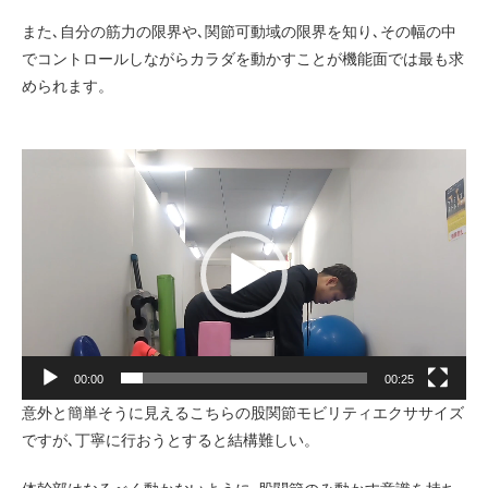
また､自分の筋力の限界や､関節可動域の限界を知り､その幅の中
でコントロールしながらカラダを動かすことが機能面では最も求
められます。
動
画
プ
レ
ー
ヤ
ー
00:00
00:25
意外と簡単そうに見えるこちらの股関節モビリティエクササイズ
ですが､丁寧に行おうとすると結構難しい。