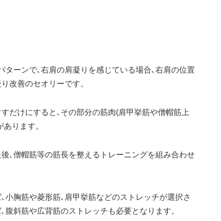
パターンで､右肩の肩凝りを感じている場合､右肩の位置
凝り改善のセオリーです。
すだけにすると､その部分の筋肉(肩甲挙筋や僧帽筋上
があります。
た後､僧帽筋等の筋長を整えるトレーニングを組み合わせ
､小胸筋や菱形筋､肩甲挙筋などのストレッチが選択さ
ば､腹斜筋や広背筋のストレッチも必要となります。