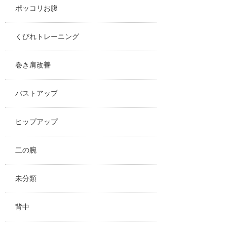
ポッコリお腹
くびれトレーニング
巻き肩改善
バストアップ
ヒップアップ
二の腕
未分類
背中