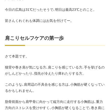
今日の広島は31℃だったそうで､明日は最高23℃とのこと。
皆さんくれぐれも体調にはお気を付けてー。
肩こりセルフケアの第一歩
さて本題です。
猫背や巻き肩が気になる方､肩こりを感じている方､手を挙げるの
がしんどかったり､指先が冷えたり痺れたりする方。
このような､肩周辺の不具合を感じる方は､小胸筋が硬くなってい
るかもしれません。
肋骨前面から肩甲骨に向かって縦方向に走行する小胸筋は､重力
方向のストレスを受けやすく､小胸筋が硬くなることで､巻き肩に