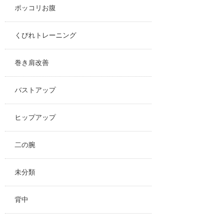
ポッコリお腹
くびれトレーニング
巻き肩改善
バストアップ
ヒップアップ
二の腕
未分類
背中