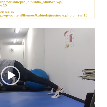
repro/kubirepro.jp/public_html/wp/wp-
ne
15
on null in
wp/wp-content/themes/kubirebijin/single.php
on line
15