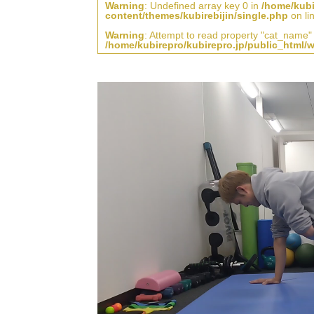
Warning
: Undefined array key 0 in
/home/kubi
content/themes/kubirebijin/single.php
on li
Warning
: Attempt to read property "cat_name" 
/home/kubirepro/kubirepro.jp/public_html/
動
画
プ
レ
ー
ヤ
ー