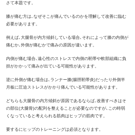
さて本題です。
膝が痛む方は､なぜそこが痛んでいるのかを理解して改善に臨む
必要があります。
例えば､大腿骨が内方傾斜している場合､それによって膝の内側が
痛むか､外側が痛むかで痛みの原因が違います。
内側が痛む場合､遠心性のストレスで内側の靭帯や軟部組織に負
担がかかって痛みが出ている可能性があります。
逆に外側が痛む場合は､ランナー膝(腸脛靭帯炎)だったり外側半
月板に圧迫ストレスがかかり痛んでいる可能性があります。
どちらも大腿骨の内方傾斜が原因であるならば､改善すべきはそ
の部位(大腿骨)の配列を整えることが必要なのですが､この時弱
くなっていると考えられる筋肉はヒップの筋肉です。
要するにヒップのトレーニングは必須となります。