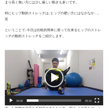
まり高く無い方には少し厳しい動きも多いです。
特にヒップ動的ストレッチは､ヒップの硬い方にはなかなか…。
笑
ということで､今日は比較的簡単に座って出来るヒップのストレ
ッチの動的ストレッチをご紹介します。
動
画
プ
レ
ー
ヤ
ー
00:00
00:10